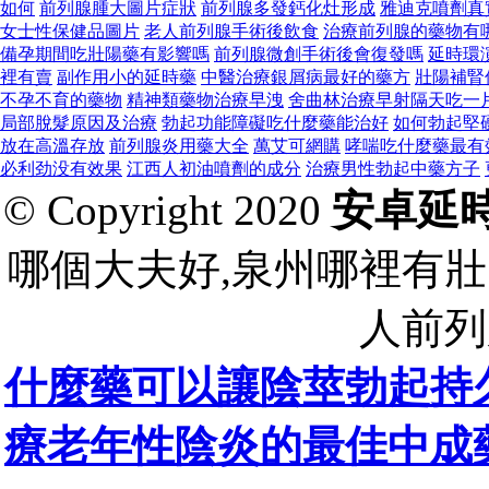
如何
前列腺腫大圖片症狀
前列腺多發鈣化灶形成
雅迪克噴劑真
女士性保健品圖片
老人前列腺手術後飲食
治療前列腺的藥物有
備孕期間吃壯陽藥有影響嗎
前列腺微創手術後會復發嗎
延時環
裡有賣
副作用小的延時藥
中醫治療銀屑病最好的藥方
壯陽補腎
不孕不育的藥物
精神類藥物治療早洩
舍曲林治療早射隔天吃一
局部脫髮原因及治療
勃起功能障礙吃什麼藥能治好
如何勃起堅
放在高溫存放
前列腺炎用藥大全
萬艾可網購
哮喘吃什麼藥最有
必利劲没有效果
江西人初油噴劑的成分
治療男性勃起中藥方子
© Copyright 2020
安卓延
哪個大夫好,泉州哪裡有壯
人前列
什麼藥可以讓陰莖勃起持
療老年性陰炎的最佳中成