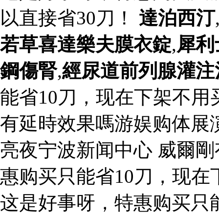
以直接省30刀！
達泊西汀
若草喜達樂夫膜衣錠
,
犀利
鋼傷腎
,
經尿道前列腺灌注
能省10刀，现在下架不用
有延時效果嗎游娱购体展
亮夜宁波新闻中心 威爾剛
惠购买只能省10刀，现在
这是好事呀，特惠购买只