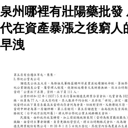
泉州哪裡有壯陽藥批發
代在資產暴漲之後窮人
早洩