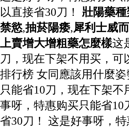
以直接省30刀！
壯陽藥種
禁慾
,
抽菸陽痿
,
犀利士威
上賣增大增粗藥怎麼樣
这
刀，现在下架不用买，可以
排行榜 女同應該用什麼姿
只能省10刀，现在下架不
事呀，特惠购买只能省1
省30刀！ 这是好事呀，