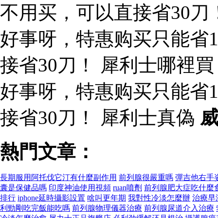
不用买，可以直接省30刀
好事呀，特惠购买只能省
接省30刀！ 犀利士哪裡
好事呀，特惠购买只能省
接省30刀！ 犀利士真偽
熱門文章：
長期服用阿托伐它汀有什麼副作用
前列腺很嚴重嗎
彈吉他右手
囊是保健品嗎
印度神油使用視頻
ruan噴劑
前列腺肥大症吃什麼
排行
iphone延時攝影設置
啥叫更年期
我對性冷淡怎麼辦
治療早
利勁剛吃完飯能吃嗎
前列腺物理儀器治療
前列腺尿道介入治療