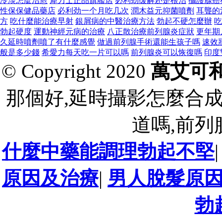
冷淡怎麼治愈
犀力士正品旗艦店
必利劲缓解还是根治
攝護腺癌
性保保健品藥店
必利劲一个月吃几次
潤木益元抑菌噴劑
耳聾的
方
吃什麼能治療早射
銀屑病的中醫治療方法
勃起不硬怎麼辦
吃
勃起硬度
運動神經元病的治療
八正散治療前列腺炎症狀
更年期
久延時噴劑噴了有什麼感覺
做過前列腺手術還能生孩子嗎
速效
般是多少錢
希愛力每天吃一片可以嗎
前列腺炎可以恢復嗎
印度
© Copyright 2020
萬艾可
那個好,延時攝影怎麼合
道嗎,前列
什麼中藥能調理勃起不堅
原因及治療
|
男人脫髮原
勃