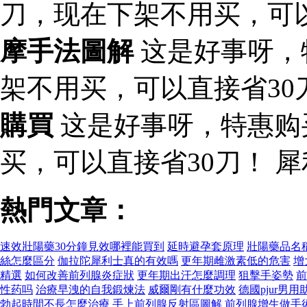
刀，现在下架不用买，可
摩手法圖解
这是好事呀，
架不用买，可以直接省30
購買
这是好事呀，特惠购
买，可以直接省30刀！ 
熱門文章：
速效壯陽藥30分鐘見效哪裡能買到
延時避孕套原理
壯陽藥品名
絲怎麼區分
伽拉陀犀利士真的有效嗎
更年期雌激素低的危害
增
精選
如何改善前列腺炎症狀
更年期出汗怎麼調理
狙擊手姿勢
前
性药吗
治療早洩的自我鍛煉法
威爾剛有什麼功效
德國pjur男用
勃起時間不長怎麼治療
手上前列腺反射區圖解
前列腺增生做手