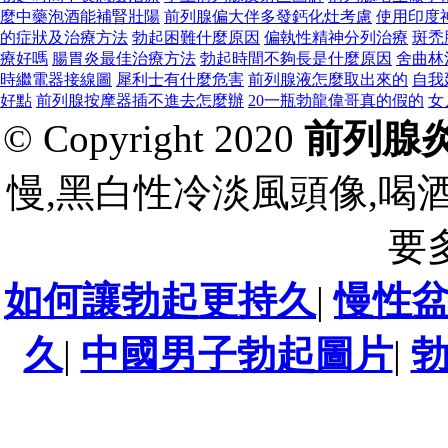
麼中藥泡酒能補腎壯陽
前列腺偏大伴多發鈣化灶考慮
使用印度
的症狀及治療方法
勃起困難什麼原因
偏執性精神分列治療
斑禿
療好嗎
腸胃炎最佳治療方法
勃起時間不夠長是什麼原因
舍曲林
時繼電器接線圖
犀利士有什麼危害
前列腺液怎麼取出來的
自我
好點
前列腺按摩器插不進去怎麼辦
20一瓶勃龍偉哥真的假的
女
© Copyright 2020
前列腺
慢,黑白性冷淡風頭像,喝
要
如何讓勃起更持久
|
慢性
久
|
中國男子勃起圖片
|